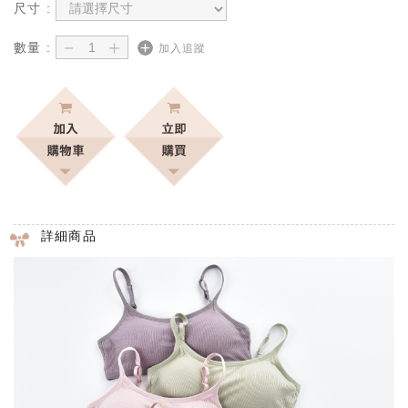
尺寸 :
－
＋
數量 :
加入追蹤
詳細商品