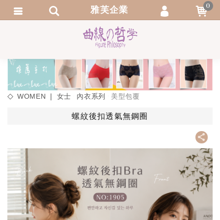
0
雅芙企業
會員登入
繁體中文
會員註冊
忘記密碼
訂單查詢
WOMEN ❘ 女士
內衣系列
美型包覆
追蹤清單
螺紋後扣透氣無鋼圈