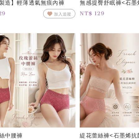
製造】輕薄透氣無痕內褲
無感提臀舒眠褲<石墨
29
NT$ 129
加入追蹤
絲中腰褲
緹花蕾絲褲<石墨烯抗