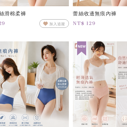
絲滑棉柔褲
蕾絲收邊無痕內褲
29
NT$ 129
加入追蹤