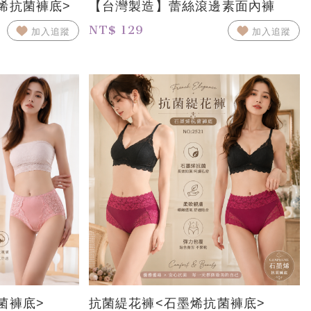
烯抗菌褲底>
【台灣製造】蕾絲滾邊素面內褲
NT$ 129
加入追蹤
加入追蹤
菌褲底>
抗菌緹花褲<石墨烯抗菌褲底>