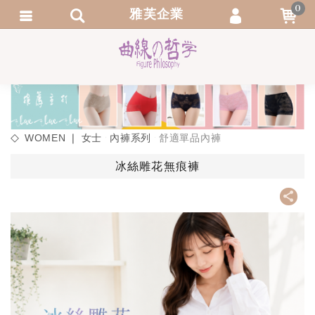
0
雅芙企業
會員登入
繁體中文
會員註冊
忘記密碼
訂單查詢
WOMEN ❘ 女士
內褲系列
舒適單品內褲
追蹤清單
冰絲雕花無痕褲