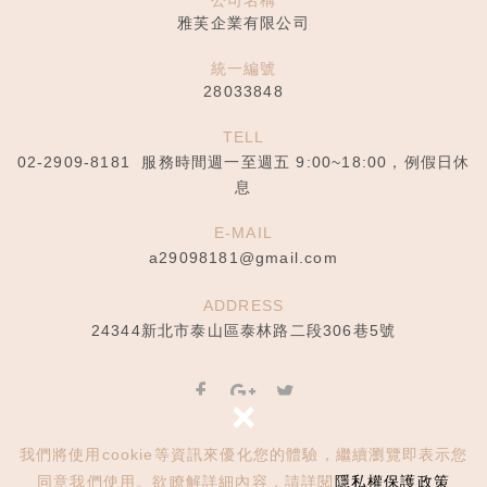
雅芙企業有限公司
統一編號
28033848
TELL
02-2909-8181
服務時間週一至週五 9:00~18:00，例假日休
息
E-MAIL
a29098181@gmail.com
ADDRESS
24344新北市泰山區泰林路二段306巷5號
×
Copyright © 雅芙企業有限公司 All Rights Reserved.
網頁設計 : 新視野
我們將使用cookie等資訊來優化您的體驗，繼續瀏覽即表示您
隱私權保護政策
同意我們使用。欲瞭解詳細內容，請詳閱
隱私權保護政策