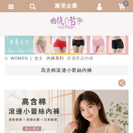
0
雅芙企業
會員登入
繁體中文
會員註冊
忘記密碼
訂單查詢
WOMEN ❘ 女士
內褲系列
舒適單品內褲
追蹤清單
高含棉滾邊小蕾絲內褲