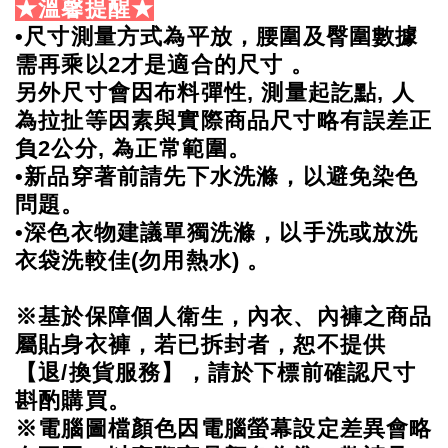
★溫馨提醒★
•尺寸測量方式為平放，腰圍及臀圍數據
需再乘以2才是適合的尺寸 。
另外尺寸會因布料彈性, 測量起訖點, 人
為拉扯等因素與實際商品尺寸略有誤差正
負2公分, 為正常範圍。
•新品穿著前請先下水洗滌，以避免染色
問題。
•深色衣物建議單獨洗滌，以手洗或放洗
衣袋洗較佳(勿用熱水) 。
※基於保障個人衛生，內衣、內褲之商品
屬貼身衣褲，若已拆封者，恕不提供
【退/換貨服務】，請於下標前確認尺寸
斟酌購買。
※電腦圖檔顏色因電腦螢幕設定差異會略