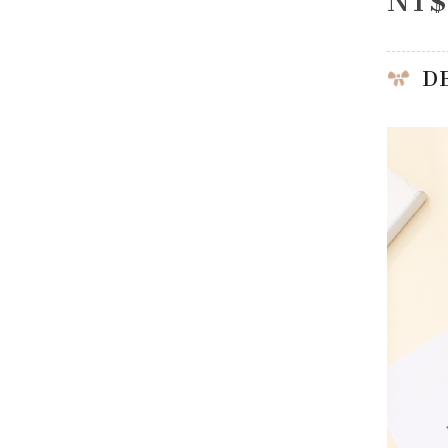
NT$
D