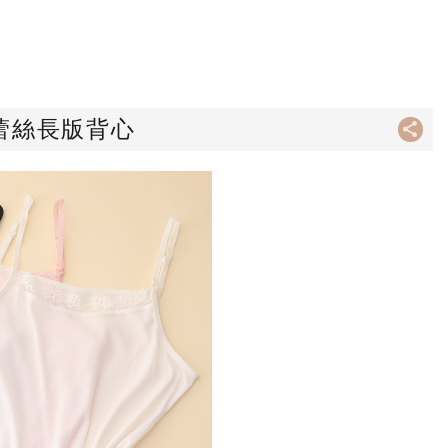
蕾絲長版背心