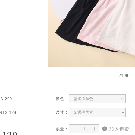
2109
顏色 :
T$
299
尺寸 :
NT$
129
－
＋
加入追蹤
數量 :